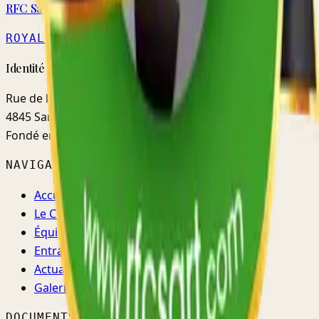
RFC Sart
ROYAL
· MATRICULE 5579
Identité · Fidélité · Mentalité
Rue de l'Ermitage, 48d
4845 Sart-lez-Spa (Jalhay)
Fondé en
1952
NAVIGATION
Accueil
Le Club
Équipes
Entraînements
Actualités
Galerie
DOCUMENTS