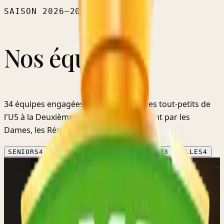
SAISON
2026–2027
Nos équipes.
34
équipes
engagées cette saison — des tout-petits
de
l'U5
à la
Deuxième provinciale
, en passant par les
Dames, les Réserves et les Vétérans.
SENIORS
4
DAMES
2
VÉTÉRANS
1
JEUNES
23
FILLES
4