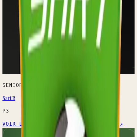
SENIORS HOMMES
Sart B
P3
VOIR L'ÉQUIPE →
CALENDRIER OFFICIEL ↗