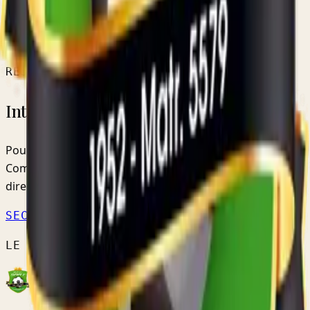
RÉSERVE PROVINCIALE
VOIR L'ÉQUIPE →
CALENDRIER OFFICIEL ↗
REJOINDRE LE CLUB
Intéressé par nos équipes ?
Pour les jeunes, les inscriptions se font via la
Commission Jeunes. Pour les seniors, contactez-nous
directement.
SECTION JEUNES →
NOUS CONTACTER
LE CLUB