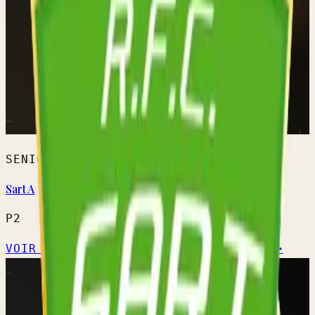
SENIORS HOMMES
Sart A
P2
VOIR L'ÉQUIPE →
CALENDRIER OFFICIEL ↗