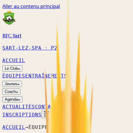
Aller au contenu principal
RFC Sart
SART-LEZ-SPA
· P2
ACCUEIL
Le Club
ÉQUIPES
ENTRAÎNEMENTS
Jeunes
Coach
Agenda
ACTUALITÉS
CONTACT
INSCRIPTIONS
ACCUEIL
→
ÉQUIPES