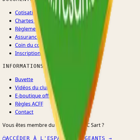
Cotisations
Chartes & règlements
Règlement d'ordre intérieur
Assurance & santé
Coin du coach
Inscriptions →
INFORMATIONS
Buvette
Vidéos du club
E-boutique officielle ↗
Règles ACFF
Contact
Vous êtes membre du comité du RFC Sart ?
ACCÉDER À L'ESPACE DIRIGEANTS →