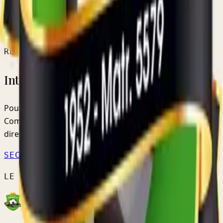
RÉSERVE PROVINCIALE
VOIR L'ÉQUIPE →
CALENDRIER OFFICIEL ↗
REJOINDRE LE CLUB
Intéressé par nos équipes ?
Pour les jeunes, les inscriptions se font via la
Commission Jeunes. Pour les seniors, contactez-nous
directement.
SECTION JEUNES →
NOUS CONTACTER
LE CLUB