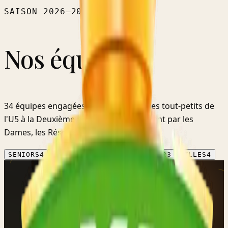
SAISON
2026–2027
Nos équipes.
34
équipes
engagées cette saison — des tout-petits
de
l'U5
à la
Deuxième provinciale
, en passant par les
Dames, les Réserves et les Vétérans.
SENIORS
4
DAMES
2
VÉTÉRANS
1
JEUNES
23
FILLES
4