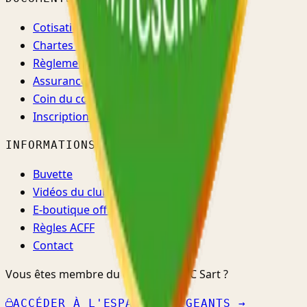
Cotisations
Chartes & règlements
Règlement d'ordre intérieur
Assurance & santé
Coin du coach
Inscriptions →
INFORMATIONS
Buvette
Vidéos du club
E-boutique officielle ↗
Règles ACFF
Contact
Vous êtes membre du comité du RFC Sart ?
ACCÉDER À L'ESPACE DIRIGEANTS →