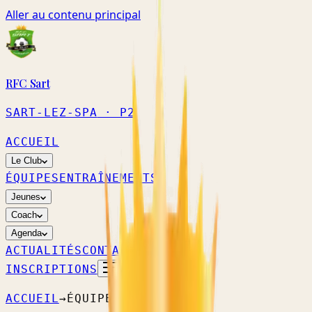
Aller au contenu principal
RFC Sart
SART-LEZ-SPA
· P2
ACCUEIL
Le Club
ÉQUIPES
ENTRAÎNEMENTS
Jeunes
Coach
Agenda
ACTUALITÉS
CONTACT
INSCRIPTIONS
ACCUEIL
→
ÉQUIPES