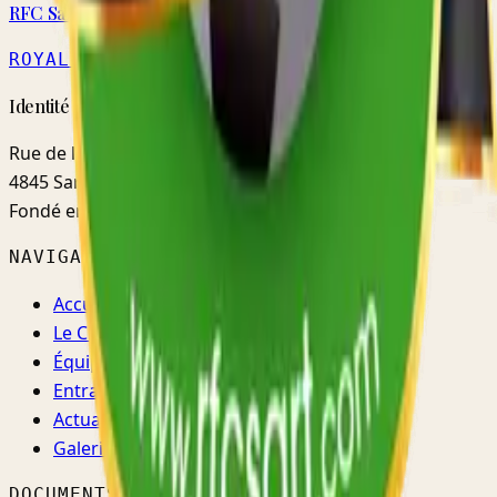
RFC Sart
ROYAL
· MATRICULE 5579
Identité · Fidélité · Mentalité
Rue de l'Ermitage, 48d
4845 Sart-lez-Spa (Jalhay)
Fondé en
1952
NAVIGATION
Accueil
Le Club
Équipes
Entraînements
Actualités
Galerie
DOCUMENTS