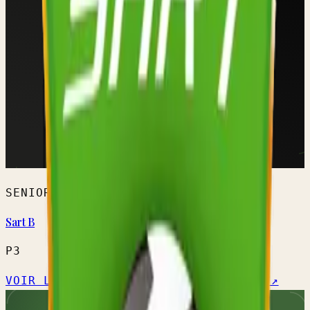
SENIORS HOMMES
Sart B
P3
VOIR L'ÉQUIPE →
CALENDRIER OFFICIEL ↗