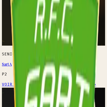
SENIORS HOMMES
Sart A
P2
VOIR L'ÉQUIPE →
CALENDRIER OFFICIEL ↗