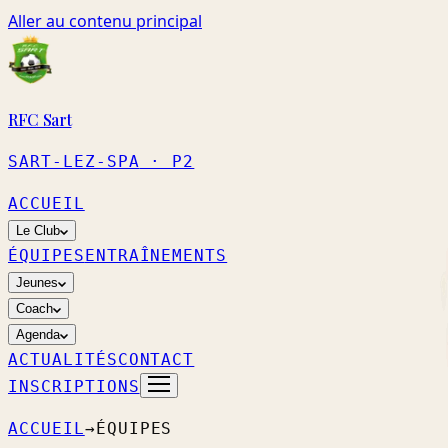
Aller au contenu principal
RFC Sart
SART-LEZ-SPA
· P2
ACCUEIL
Le Club
ÉQUIPES
ENTRAÎNEMENTS
Jeunes
Coach
Agenda
ACTUALITÉS
CONTACT
INSCRIPTIONS
ACCUEIL
→
ÉQUIPES