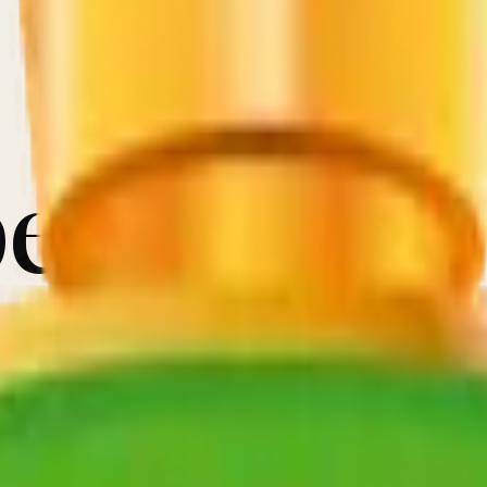
es.
5
à la
Deuxième provinciale
, en passant par les Dames, les 