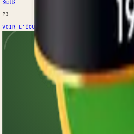
Sart B
P3
VOIR L'ÉQUIPE →
CALENDRIER OFFICIEL ↗