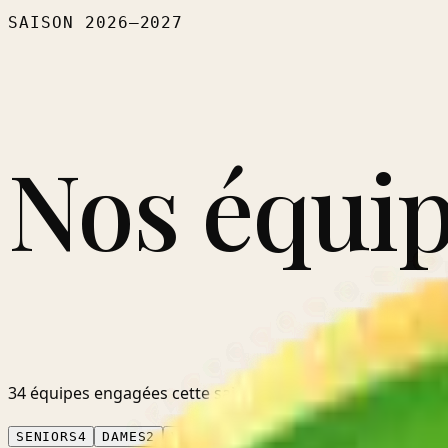
SAISON
2026–2027
Nos équip
34
équipes
engagées cette saison — des tout-petits
de l'U
SENIORS
4
DAMES
2
VÉTÉRANS
1
JEUNES
23
FILLES
4