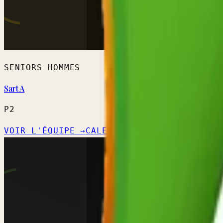
SENIORS HOMMES
Sart A
P2
VOIR L'ÉQUIPE →
CALENDRIER OFFICIEL ↗