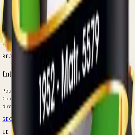
SENIORS HOMMES
Réserve B
RÉSERVE PROVINCIALE
VOIR L'ÉQUIPE →
CALENDRIER OFFICIEL ↗
REJOINDRE LE CLUB
Intéressé par nos équipes ?
Pour les jeunes, les inscriptions se font via la
Commission Jeunes. Pour les seniors, contactez-nous
directement.
SECTION JEUNES →
NOUS CONTACTER
LE CLUB