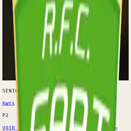
SENIORS HOMMES
Sart A
P2
VOIR L'ÉQUIPE →
CALENDRIER OFFICIEL ↗