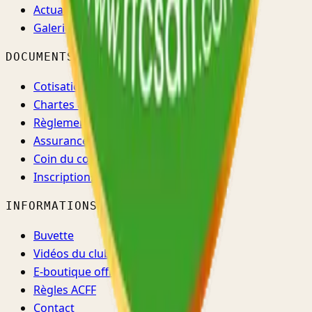
Actualités
Galerie
DOCUMENTS
Cotisations
Chartes & règlements
Règlement d'ordre intérieur
Assurance & santé
Coin du coach
Inscriptions →
INFORMATIONS
Buvette
Vidéos du club
E-boutique officielle ↗
Règles ACFF
Contact