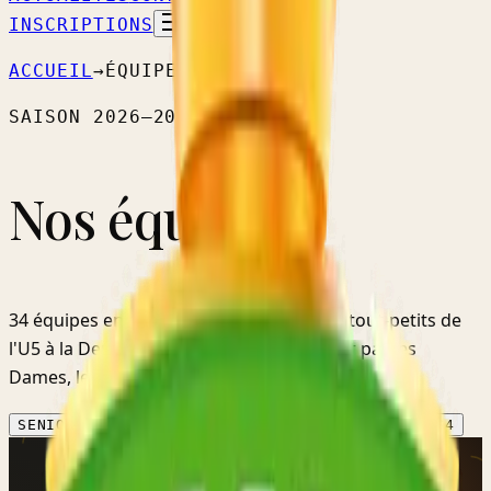
INSCRIPTIONS
ACCUEIL
→
ÉQUIPES
SAISON
2026–2027
Nos équipes.
34
équipes
engagées cette saison — des tout-petits
de
l'U5
à la
Deuxième provinciale
, en passant par les
Dames, les Réserves et les Vétérans.
SENIORS
4
DAMES
2
VÉTÉRANS
1
JEUNES
23
FILLES
4