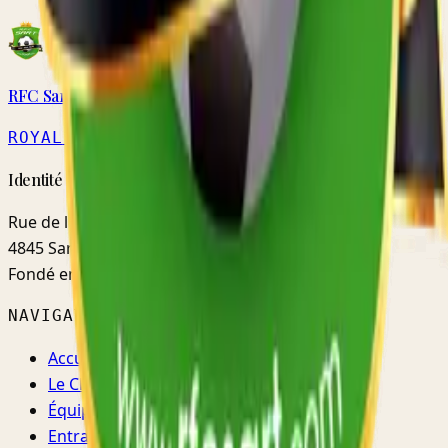
RFC Sart
ROYAL
· MATRICULE 5579
Identité · Fidélité · Mentalité
Rue de l'Ermitage, 48d
4845 Sart-lez-Spa (Jalhay)
Fondé en
1952
NAVIGATION
Accueil
Le Club
Équipes
Entraînements