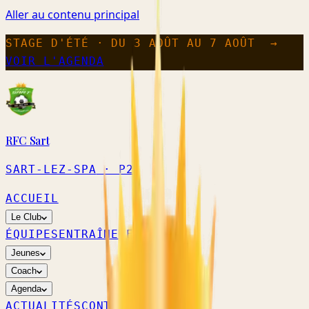
Aller au contenu principal
STAGE D'ÉTÉ · DU 3 AOÛT AU 7 AOÛT
→
VOIR L'AGENDA
RFC Sart
SART-LEZ-SPA
· P2
ACCUEIL
Le Club
ÉQUIPES
ENTRAÎNEMENTS
Jeunes
Coach
Agenda
ACTUALITÉS
CONTACT