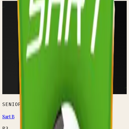
SENIORS HOMMES
Sart B
P3