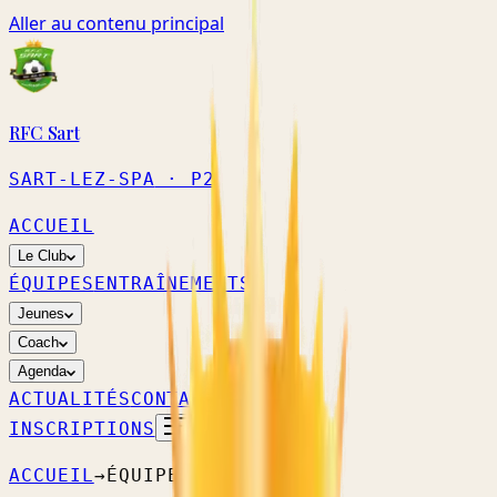
Aller au contenu principal
RFC Sart
SART-LEZ-SPA
· P2
ACCUEIL
Le Club
ÉQUIPES
ENTRAÎNEMENTS
Jeunes
Coach
Agenda
ACTUALITÉS
CONTACT
INSCRIPTIONS
ACCUEIL
→
ÉQUIPES