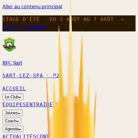
Aller au contenu principal
STAGE D'ÉTÉ · DU 3 AOÛT AU 7 AOÛT
→
VOIR L'AGENDA
RFC Sart
SART-LEZ-SPA
· P2
ACCUEIL
Le Club
ÉQUIPES
ENTRAÎNEMENTS
Jeunes
Coach
Agenda
ACTUALITÉS
CONTACT