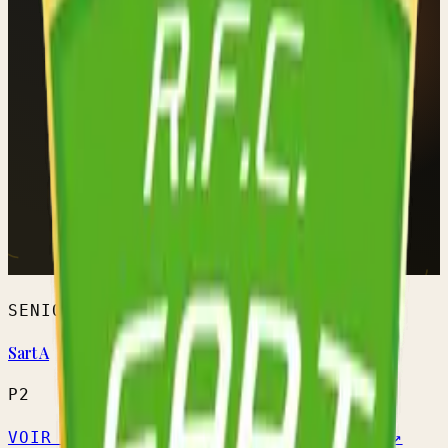
SENIORS HOMMES
Sart A
P2
VOIR L'ÉQUIPE →
CALENDRIER OFFICIEL ↗