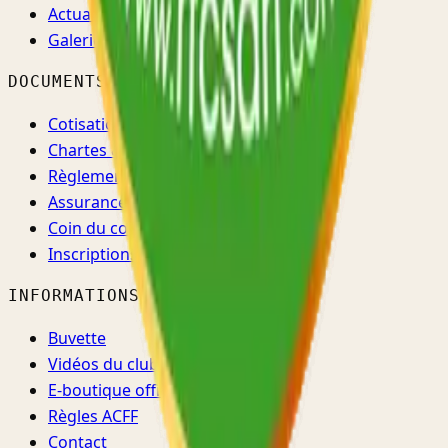
Actualités
Galerie
DOCUMENTS
Cotisations
Chartes & règlements
Règlement d'ordre intérieur
Assurance & santé
Coin du coach
Inscriptions →
INFORMATIONS
Buvette
Vidéos du club
E-boutique officielle ↗
Règles ACFF
Contact