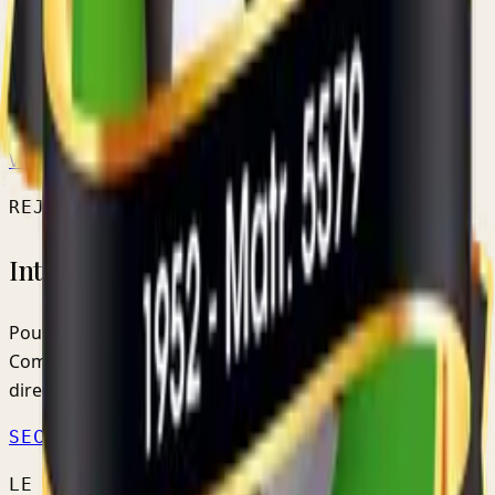
SENIORS HOMMES
Réserve B
RÉSERVE PROVINCIALE
VOIR L'ÉQUIPE →
CALENDRIER OFFICIEL ↗
REJOINDRE LE CLUB
Intéressé par nos équipes ?
Pour les jeunes, les inscriptions se font via la
Commission Jeunes. Pour les seniors, contactez-nous
directement.
SECTION JEUNES →
NOUS CONTACTER
LE CLUB