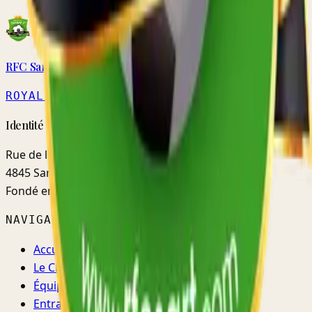
RFC Sart
ROYAL
· MATRICULE 5579
Identité · Fidélité · Mentalité
Rue de l'Ermitage, 48d
4845 Sart-lez-Spa (Jalhay)
Fondé en
1952
NAVIGATION
Accueil
Le Club
Équipes
Entraînements