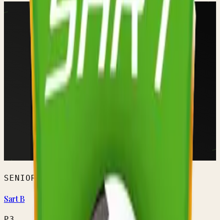
SENIORS HOMMES
Sart B
P3