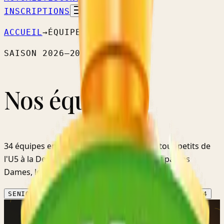
INSCRIPTIONS
ACCUEIL
→
ÉQUIPES
SAISON
2026–2027
Nos équipes.
34
équipes
engagées cette saison — des tout-petits
de
l'U5
à la
Deuxième provinciale
, en passant par les
Dames, les Réserves et les Vétérans.
SENIORS
4
DAMES
2
VÉTÉRANS
1
JEUNES
23
FILLES
4