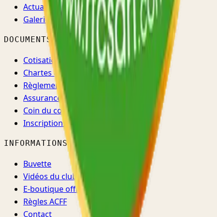
Actualités
Galerie
DOCUMENTS
Cotisations
Chartes & règlements
Règlement d'ordre intérieur
Assurance & santé
Coin du coach
Inscriptions →
INFORMATIONS
Buvette
Vidéos du club
E-boutique officielle ↗
Règles ACFF
Contact