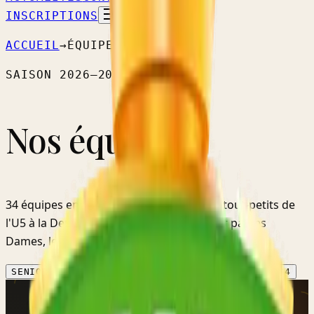
INSCRIPTIONS
ACCUEIL
→
ÉQUIPES
SAISON
2026–2027
Nos équipes.
34
équipes
engagées cette saison — des tout-petits
de
l'U5
à la
Deuxième provinciale
, en passant par les
Dames, les Réserves et les Vétérans.
SENIORS
4
DAMES
2
VÉTÉRANS
1
JEUNES
23
FILLES
4