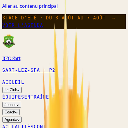
Aller au contenu principal
STAGE D'ÉTÉ · DU 3 AOÛT AU 7 AOÛT
→
VOIR L'AGENDA
RFC Sart
SART-LEZ-SPA
· P2
ACCUEIL
Le Club
ÉQUIPES
ENTRAÎNEMENTS
Jeunes
Coach
Agenda
ACTUALITÉS
CONTACT