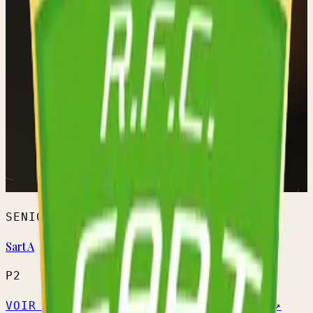
SENIORS HOMMES
Sart A
P2
VOIR L'ÉQUIPE →
CALENDRIER OFFICIEL ↗