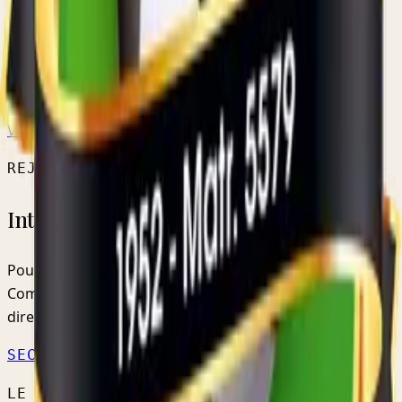
SENIORS HOMMES
Réserve B
RÉSERVE PROVINCIALE
VOIR L'ÉQUIPE →
CALENDRIER OFFICIEL ↗
REJOINDRE LE CLUB
Intéressé par nos équipes ?
Pour les jeunes, les inscriptions se font via la
Commission Jeunes. Pour les seniors, contactez-nous
directement.
SECTION JEUNES →
NOUS CONTACTER
LE CLUB