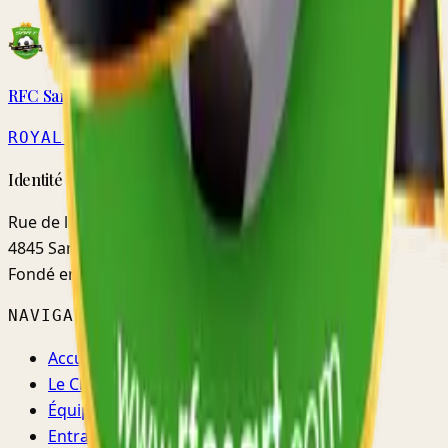
RFC Sart
ROYAL
· MATRICULE 5579
Identité · Fidélité · Mentalité
Rue de l'Ermitage, 48d
4845 Sart-lez-Spa (Jalhay)
Fondé en
1952
NAVIGATION
Accueil
Le Club
Équipes
Entraînements