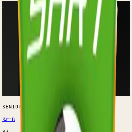
SENIORS HOMMES
Sart B
P3